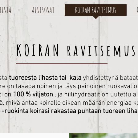
EISTÄ
AINESOSAT
KOIRAN RAVITSEMUS
KOIRAN ravitsemus
usta
tuoreesta lihasta tai
kala
yhdistettynä bataatt
e on tasapainoinen ja täysipainoinen ruokavalio s
ti on
100 % viljaton
, ja hiilihydraatit on uutettu 
tä, mikä antaa koiralle oikean määrän energiaa k
 -ruokinta koirasi rakastaa puhtaan tuoreen lih