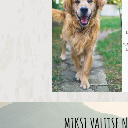
T
ru
k
MIKSI VALITSE N