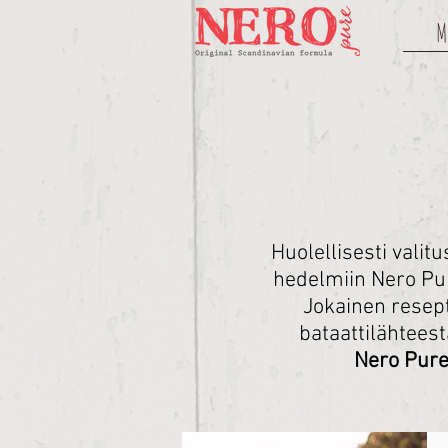
M
Huolellisesti valit
hedelmiin Nero Pur
Jokainen resep
bataattilähtees
Nero Pure