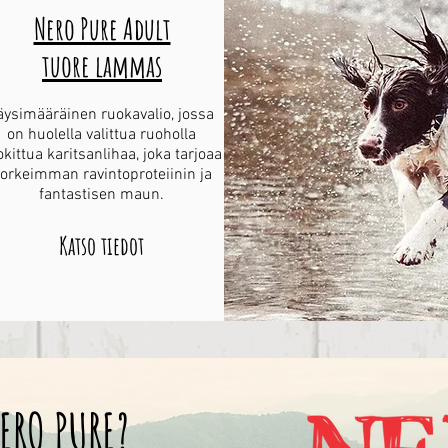
Nero Pure Adult
tuore lammas
äysimääräinen ruokavalio, jossa
on huolella valittua ruoholla
okittua karitsanlihaa, joka tarjoaa
orkeimman ravintoproteiinin ja
fantastisen maun.
Katso tiedot
ERO PURE?