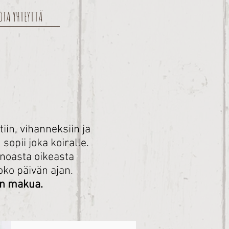
OTA YHTEYTTÄ
iin, vihanneksiin ja
opii joka koiralle.
ainoasta oikeasta
oko päivän ajan.
an makua.